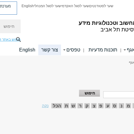
מערכת פ
שער לסטודנטים
שער לסגל האקדמי
שער לסגל המנהלי
English
חיפוש
שוב וטכנולוגיות מידע
סיטת תל אביב
חיפוש באתר ז
אגף
תוכנות מדעיות
טפסים
צור קשר
English
|
|
אגף
מ
נ
ס
ע
פ
צ
ק
ר
ש
ת
הכל
נקה