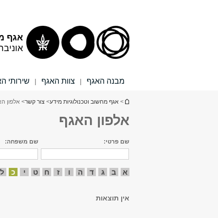
תוכן
תפריט
עליון
ראשי
אגף מח
אוניבר
מבנה האגף
צוות האגף
שירותי ה
|
|
הינך נמצא כאן
>
אגף מחשוב וטכנולוגיות מידע
>
צור קשר
> אלפון ה
אלפון האגף
שם פרטי:
שם משפחה:
א
ב
ג
ד
ה
ו
ז
ח
ט
י
כ
ל
אין תוצאות