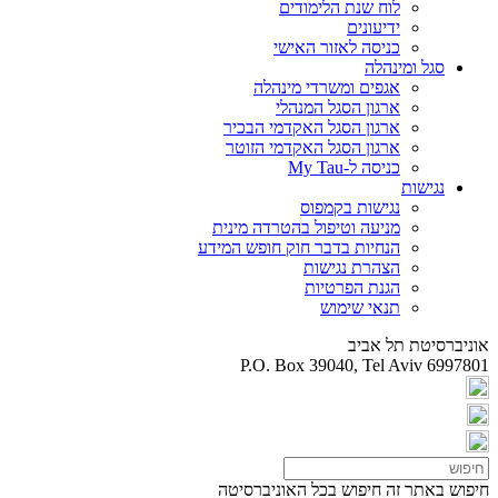
לוח שנת הלימודים
ידיעונים
כניסה לאזור האישי
סגל ומינהלה
אגפים ומשרדי מינהלה
ארגון הסגל המנהלי
ארגון הסגל האקדמי הבכיר
ארגון הסגל האקדמי הזוטר
כניסה ל-My Tau
נגישות
נגישות בקמפוס
מניעה וטיפול בהטרדה מינית
הנחיות בדבר חוק חופש המידע
הצהרת נגישות
הגנת הפרטיות
תנאי שימוש
אוניברסיטת תל אביב
P.O. Box 39040, Tel Aviv 6997801
חיפוש באתר זה
חיפוש בכל האוניברסיטה