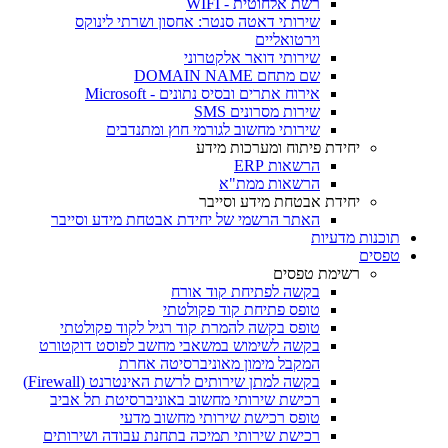
רשת אלחוטית - WIFI
שירותי דאטה סנטר: אחסון ושרתי לינוקס
וירטואליים
שירותי דואר אלקטרוני
שם מתחם DOMAIN NAME
אירוח אתרים ובסיס נתונים - Microsoft
שירות מסרונים SMS
שירותי מחשוב לגורמי חוץ ומתנדבים
יחידת פיתוח ומערכות מידע
הרשאות ERP
הרשאות ממת"א
יחידת אבטחת מידע וסייבר
האתר הרשמי של יחידת אבטחת מידע וסייבר
תוכנות מדעיות
טפסים
רשימת טפסים
בקשה לפתיחת קוד אורח
טופס פתיחת קוד פקולטתי
טופס בקשה להמרת קוד רגיל לקוד פקולטתי
בקשה לשימוש במשאבי מחשב לפוסט דוקטורט
המקבל מימון מאוניברסיטה אחרת
בקשה למתן שירותים לרשת האינטרנט (Firewall)
רכישת שירותי מחשוב באוניברסיטת תל אביב
טופס רכישת שירותי מחשוב מדעי
רכישת שירותי תמיכה בתחנת עבודה ושירותים