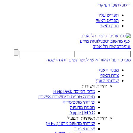
דילוג לתוכן העיקרי
תפריט עליון
תפריט ראשי
תוכן ראשי
אגף מחשוב וטכנולוגיות מידע
אוניברסיטת תל אביב
מערכת פניות
אזור אישי לסטודנטים.יות
להרשמה
מבנה האגף
צוות האגף
שירותי האגף
יחידת השירות
מרכז תמיכה HelpDesk
תמיכה טכנית במחשבים אישיים
שירותי מולטימדיה
תכנות מדעיות
Apple | MAC
יחידת תשתיות ותפעול
שירותי מחשוב מדעי (HPC)
שירותי גיבוי