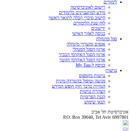
לימודים
רישום לאוניברסיטה
מידע למתעניינים בלימודים
חישוב סיכויי קבלה לתואר ראשון
לוח שנת הלימודים
ידיעונים
כניסה לאזור האישי
סגל ומינהלה
אגפים ומשרדי מינהלה
ארגון הסגל המנהלי
ארגון הסגל האקדמי הבכיר
ארגון הסגל האקדמי הזוטר
כניסה ל-My Tau
נגישות
נגישות בקמפוס
מניעה וטיפול בהטרדה מינית
הנחיות בדבר חוק חופש המידע
הצהרת נגישות
הגנת הפרטיות
תנאי שימוש
אוניברסיטת תל אביב
P.O. Box 39040, Tel Aviv 6997801