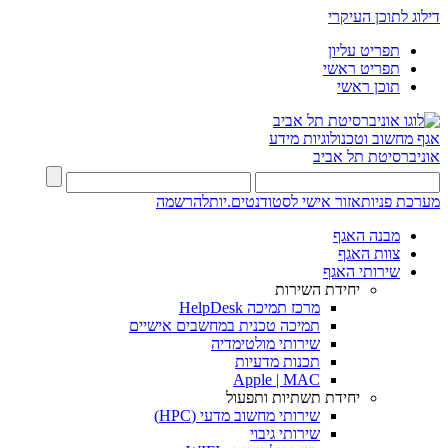
דילוג לתוכן העיקרי
תפריט עליון
תפריט ראשי
תוכן ראשי
אגף מחשוב וטכנולוגיות מידע
אוניברסיטת תל אביב
מערכת פניות
אזור אישי לסטודנטים.יות
להרשמה
מבנה האגף
צוות האגף
שירותי האגף
יחידת השירות
מרכז תמיכה HelpDesk
תמיכה טכנית במחשבים אישיים
שירותי מולטימדיה
תכנות מדעיות
Apple | MAC
יחידת תשתיות ותפעול
שירותי מחשוב מדעי (HPC)
שירותי גיבוי