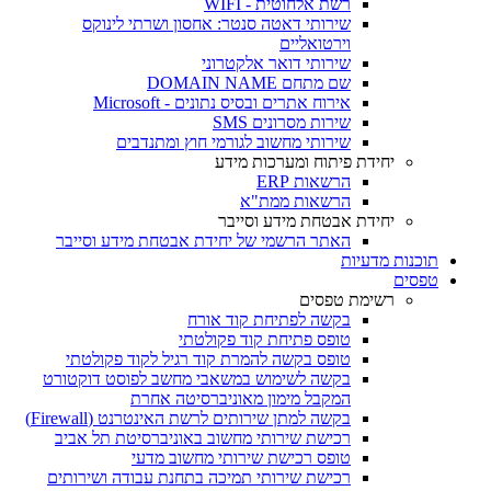
רשת אלחוטית - WIFI
שירותי דאטה סנטר: אחסון ושרתי לינוקס
וירטואליים
שירותי דואר אלקטרוני
שם מתחם DOMAIN NAME
אירוח אתרים ובסיס נתונים - Microsoft
שירות מסרונים SMS
שירותי מחשוב לגורמי חוץ ומתנדבים
יחידת פיתוח ומערכות מידע
הרשאות ERP
הרשאות ממת"א
יחידת אבטחת מידע וסייבר
האתר הרשמי של יחידת אבטחת מידע וסייבר
תוכנות מדעיות
טפסים
רשימת טפסים
בקשה לפתיחת קוד אורח
טופס פתיחת קוד פקולטתי
טופס בקשה להמרת קוד רגיל לקוד פקולטתי
בקשה לשימוש במשאבי מחשב לפוסט דוקטורט
המקבל מימון מאוניברסיטה אחרת
בקשה למתן שירותים לרשת האינטרנט (Firewall)
רכישת שירותי מחשוב באוניברסיטת תל אביב
טופס רכישת שירותי מחשוב מדעי
רכישת שירותי תמיכה בתחנת עבודה ושירותים