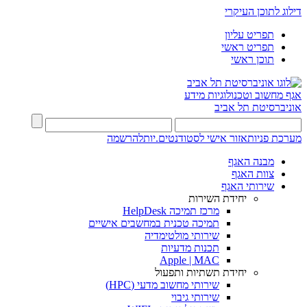
דילוג לתוכן העיקרי
תפריט עליון
תפריט ראשי
תוכן ראשי
אגף מחשוב וטכנולוגיות מידע
אוניברסיטת תל אביב
מערכת פניות
אזור אישי לסטודנטים.יות
להרשמה
מבנה האגף
צוות האגף
שירותי האגף
יחידת השירות
מרכז תמיכה HelpDesk
תמיכה טכנית במחשבים אישיים
שירותי מולטימדיה
תכנות מדעיות
Apple | MAC
יחידת תשתיות ותפעול
שירותי מחשוב מדעי (HPC)
שירותי גיבוי