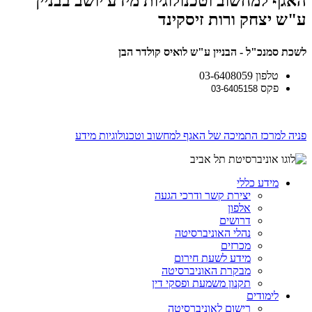
האגף למחשוב וטכנולוגיות מידע יושב בבניין
ע"ש יצחק ורות זיסקינד
לשכת סמנכ"ל - הבניין ע"ש לואיס קולדר הבן
טלפון 03-6408059
פקס
03-6405158
פניה למרכז התמיכה של האגף למחשוב וטכנולוגיות מידע
מידע כללי
יצירת קשר ודרכי הגעה
אלפון
דרושים
נהלי האוניברסיטה
מכרזים
מידע לשעת חירום
מבקרת האוניברסיטה
תקנון משמעת ופסקי דין
לימודים
רישום לאוניברסיטה