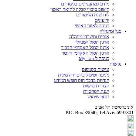
מידע למתעניינים בלימודים
חישוב סיכויי קבלה לתואר ראשון
לוח שנת הלימודים
ידיעונים
כניסה לאזור האישי
סגל ומינהלה
אגפים ומשרדי מינהלה
ארגון הסגל המנהלי
ארגון הסגל האקדמי הבכיר
ארגון הסגל האקדמי הזוטר
כניסה ל-My Tau
נגישות
נגישות בקמפוס
מניעה וטיפול בהטרדה מינית
הנחיות בדבר חוק חופש המידע
הצהרת נגישות
הגנת הפרטיות
תנאי שימוש
אוניברסיטת תל אביב
P.O. Box 39040, Tel Aviv 6997801