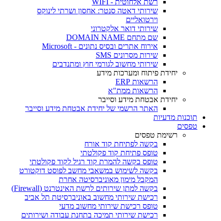
רשת אלחוטית - WIFI
שירותי דאטה סנטר: אחסון ושרתי לינוקס
וירטואליים
שירותי דואר אלקטרוני
שם מתחם DOMAIN NAME
אירוח אתרים ובסיס נתונים - Microsoft
שירות מסרונים SMS
שירותי מחשוב לגורמי חוץ ומתנדבים
יחידת פיתוח ומערכות מידע
הרשאות ERP
הרשאות ממת"א
יחידת אבטחת מידע וסייבר
האתר הרשמי של יחידת אבטחת מידע וסייבר
תוכנות מדעיות
טפסים
רשימת טפסים
בקשה לפתיחת קוד אורח
טופס פתיחת קוד פקולטתי
טופס בקשה להמרת קוד רגיל לקוד פקולטתי
בקשה לשימוש במשאבי מחשב לפוסט דוקטורט
המקבל מימון מאוניברסיטה אחרת
בקשה למתן שירותים לרשת האינטרנט (Firewall)
רכישת שירותי מחשוב באוניברסיטת תל אביב
טופס רכישת שירותי מחשוב מדעי
רכישת שירותי תמיכה בתחנת עבודה ושירותים