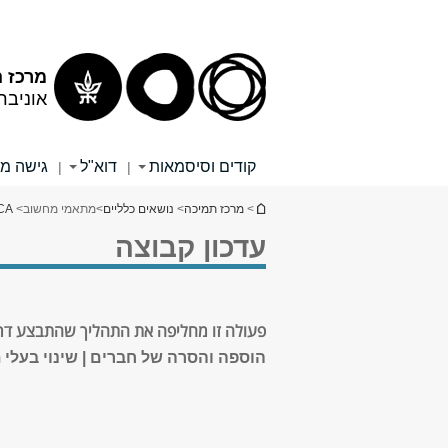
תוכן
תפריט
עליון
ראשי
מרכז 
אוניבר
קודים וסיסמאות
דוא"ל
גישה מ
|
|
הינך נמצא כאן
>
מרכז תמיכה
>
נושאים כלליים
>
מתאמי מחשוב
>
TUCA - מער
עדכון קבוצה
פעולה זו מחליפה את התהליך שהתבצע דרך MYTAU. כאן ניתן לבצע את הפעולות הב
הוספה והסרה של חברים | שינוי בעלי 